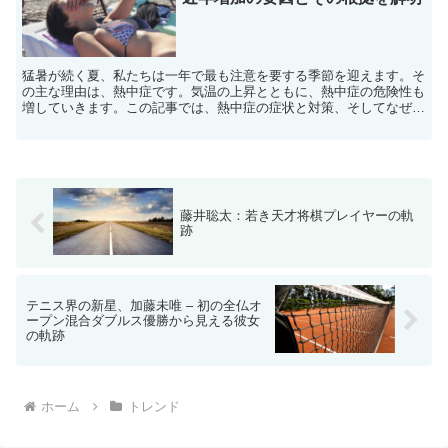
猛暑が続く夏、私たちは一年で最も注意を要する季節を迎えます。そ
の主な理由は、熱中症です。気温の上昇とともに、熱中症の危険性も
増していきます。この記事では、熱中症の症状と対策、そしてなぜ近
年、熱中症の発生件数が増えているのかについて考察してい...
藤井聡太：若き天才将棋プレイヤーの軌
跡
テニス界の新星、加藤未唯 – 初の全仏オ
ープン混合ダブルス優勝から見える彼女
の軌跡
ホーム
トレンド