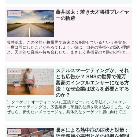
藤井聡太：若き天才将棋プレイヤ
トレンド
ーの軌跡
藤井聡太、この名前が将棋界で急速に名を馳せているという事実を、
一度は耳にしたことがあるでしょう。彼は、自身の将棋への深い理解
と、天才的な直感を持ち合わせた、まさしく将棋界の奇跡の少年とも
いえる存在です。早くからの才能の芽藤井聡太は2002年...
ステルスマーケティングか、それ
トレンド
とも広告か？ SNSの世界で億万
富豪のインフルエンサーになる方
法！なぜ企業は彼らを必要とする
のか？
1. ターゲットオーディエンスに直接アピールする手法インフルエン
サーマーケティングは、広告業界に革新的な風を吹き込みました。な
ぜなら、伝えたいメッセージを、具体的なターゲット層に向けて正確
に届けることが可能だからです。既存の一方向的な広告手...
暑さによる熱中症の症状と対策：
トレンド
近年増加の要因とその根拠を解明