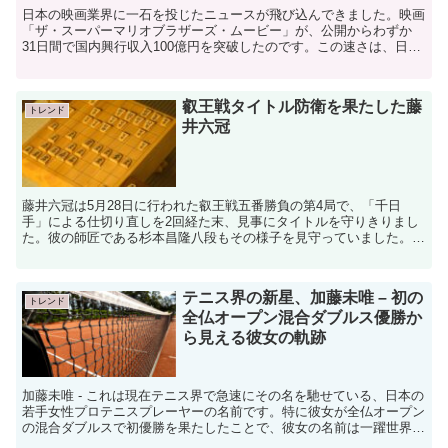
日本の映画業界に一石を投じたニュースが飛び込んできました。映画
「ザ・スーパーマリオブラザーズ・ムービー」が、公開からわずか
31日間で国内興行収入100億円を突破したのです。この速さは、日本
で公開される洋画アニメの中で最速となり、配給を担当す...
叡王戦タイトル防衛を果たした藤
トレンド
井六冠
藤井六冠は5月28日に行われた叡王戦五番勝負の第4局で、「千日
手」による仕切り直しを2回経た末、見事にタイトルを守りきりまし
た。彼の師匠である杉本昌隆八段もその様子を見守っていました。藤
井六冠自身は、この叡王戦について「かなりの困難だった」...
テニス界の新星、加藤未唯 – 初の
トレンド
全仏オープン混合ダブルス優勝か
ら見える彼女の軌跡
加藤未唯 - これは現在テニス界で急速にその名を馳せている、日本の
若手女性プロテニスプレーヤーの名前です。特に彼女が全仏オープン
の混合ダブルスで初優勝を果たしたことで、彼女の名前は一躍世界の
スポーツニュースを賑わせました。では、彼女の軌跡に...