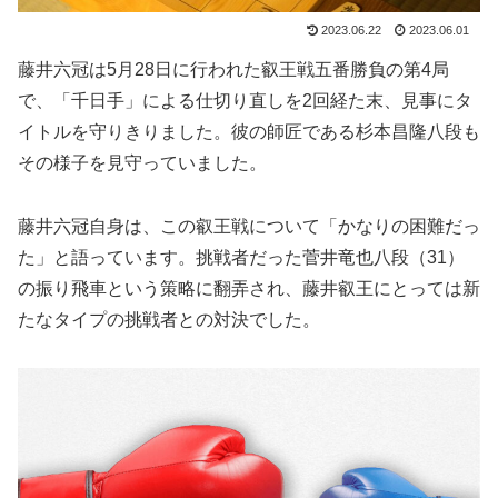
2023.06.22
2023.06.01
藤井六冠は5月28日に行われた叡王戦五番勝負の第4局
で、「千日手」による仕切り直しを2回経た末、見事にタ
イトルを守りきりました。彼の師匠である杉本昌隆八段も
その様子を見守っていました。
藤井六冠自身は、この叡王戦について「かなりの困難だっ
た」と語っています。挑戦者だった菅井竜也八段（31）
の振り飛車という策略に翻弄され、藤井叡王にとっては新
たなタイプの挑戦者との対決でした。