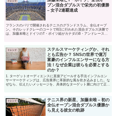
トレンド
プン混合ダブルスで栄光の初優勝
– 女子2連覇達成
フランスのパリで開催されるテニスのグランドスラム、全仏オープ
ン。そのレッドクレーのコートで8日に行われた混合ダブルス決勝で
は、加藤未唯とドイツのT・ポイツ組がカナダのB・アンドレースク
とニュージーランドのM・ヴィーナス組を4-6, 6-4,...
ステルスマーケティングか、それ
トレンド
とも広告か？ SNSの世界で億万
富豪のインフルエンサーになる方
法！なぜ企業は彼らを必要とする
のか？
1. ターゲットオーディエンスに直接アピールする手法インフルエン
サーマーケティングは、広告業界に革新的な風を吹き込みました。な
ぜなら、伝えたいメッセージを、具体的なターゲット層に向けて正確
に届けることが可能だからです。既存の一方向的な広告手...
テニス界の新星、加藤未唯 – 初の
トレンド
全仏オープン混合ダブルス優勝か
ら見える彼女の軌跡