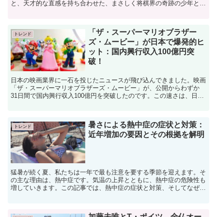
と、天才的な直感を持ち合わせた、まさしく将棋界の奇跡の少年とも
いえる存在です。早くからの才能の芽藤井聡太は2002年...
「ザ・スーパーマリオブラザー
トレンド
ズ・ムービー」が日本で爆発的ヒ
ット：国内興行収入100億円突
破！
日本の映画業界に一石を投じたニュースが飛び込んできました。映画
「ザ・スーパーマリオブラザーズ・ムービー」が、公開からわずか
31日間で国内興行収入100億円を突破したのです。この速さは、日本
で公開される洋画アニメの中で最速となり、配給を担当す...
暑さによる熱中症の症状と対策：
トレンド
近年増加の要因とその根拠を解明
猛暑が続く夏、私たちは一年で最も注意を要する季節を迎えます。そ
の主な理由は、熱中症です。気温の上昇とともに、熱中症の危険性も
増していきます。この記事では、熱中症の症状と対策、そしてなぜ近
年、熱中症の発生件数が増えているのかについて考察してい...
加藤未唯とT・ポイツ、全仏オー