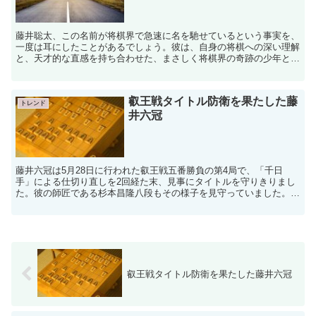
藤井聡太、この名前が将棋界で急速に名を馳せているという事実を、
一度は耳にしたことがあるでしょう。彼は、自身の将棋への深い理解
と、天才的な直感を持ち合わせた、まさしく将棋界の奇跡の少年とも
いえる存在です。早くからの才能の芽藤井聡太は2002年...
叡王戦タイトル防衛を果たした藤
トレンド
井六冠
藤井六冠は5月28日に行われた叡王戦五番勝負の第4局で、「千日
手」による仕切り直しを2回経た末、見事にタイトルを守りきりまし
た。彼の師匠である杉本昌隆八段もその様子を見守っていました。藤
井六冠自身は、この叡王戦について「かなりの困難だった」...
叡王戦タイトル防衛を果たした藤井六冠