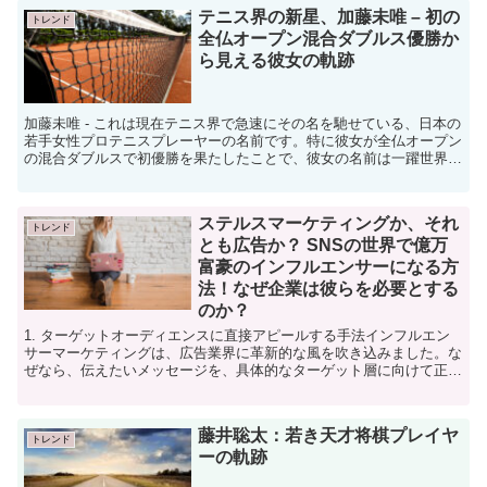
テニス界の新星、加藤未唯 – 初の
トレンド
全仏オープン混合ダブルス優勝か
ら見える彼女の軌跡
加藤未唯 - これは現在テニス界で急速にその名を馳せている、日本の
若手女性プロテニスプレーヤーの名前です。特に彼女が全仏オープン
の混合ダブルスで初優勝を果たしたことで、彼女の名前は一躍世界の
スポーツニュースを賑わせました。では、彼女の軌跡に...
ステルスマーケティングか、それ
トレンド
とも広告か？ SNSの世界で億万
富豪のインフルエンサーになる方
法！なぜ企業は彼らを必要とする
のか？
1. ターゲットオーディエンスに直接アピールする手法インフルエン
サーマーケティングは、広告業界に革新的な風を吹き込みました。な
ぜなら、伝えたいメッセージを、具体的なターゲット層に向けて正確
に届けることが可能だからです。既存の一方向的な広告手...
藤井聡太：若き天才将棋プレイヤ
トレンド
ーの軌跡