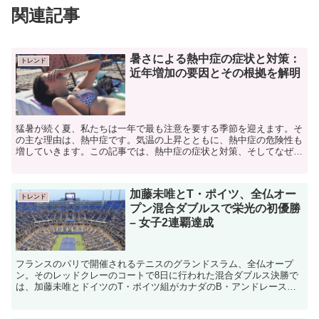
関連記事
暑さによる熱中症の症状と対策：
トレンド
近年増加の要因とその根拠を解明
猛暑が続く夏、私たちは一年で最も注意を要する季節を迎えます。そ
の主な理由は、熱中症です。気温の上昇とともに、熱中症の危険性も
増していきます。この記事では、熱中症の症状と対策、そしてなぜ近
年、熱中症の発生件数が増えているのかについて考察してい...
加藤未唯とT・ポイツ、全仏オー
トレンド
プン混合ダブルスで栄光の初優勝
– 女子2連覇達成
フランスのパリで開催されるテニスのグランドスラム、全仏オープ
ン。そのレッドクレーのコートで8日に行われた混合ダブルス決勝で
は、加藤未唯とドイツのT・ポイツ組がカナダのB・アンドレースク
とニュージーランドのM・ヴィーナス組を4-6, 6-4,...